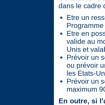
dans le cadre
Etre un ress
Programme 
Etre en pos
valide au m
Unis et vala
Prévoir un s
ou prévoir 
les Etats-Un
Prévoir un 
maximum 90
En outre, si 