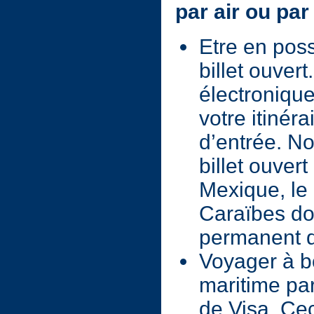
par air ou par
Etre en poss
billet ouvert.
électroniqu
votre itinér
d’entrée. No
billet ouvert
Mexique, le
Caraïbes doi
permanent d
Voyager à b
maritime pa
de Visa. Cec