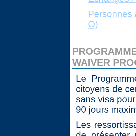
Personnes a
O)
PROGRAMME D
WAIVER PRO
Le Programme
citoyens de ce
sans visa pour
90 jours maxi
Les ressortiss
de présenter