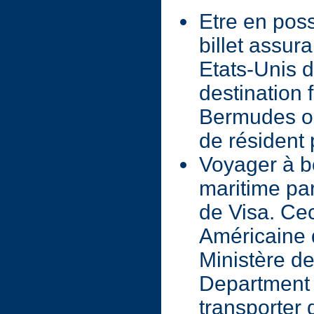
Etre en poss
billet assur
Etats-Unis 
destination 
Bermudes ou 
de résident
Voyager à b
maritime pa
de Visa. Cec
Américaine 
Ministère de
Department 
transporter