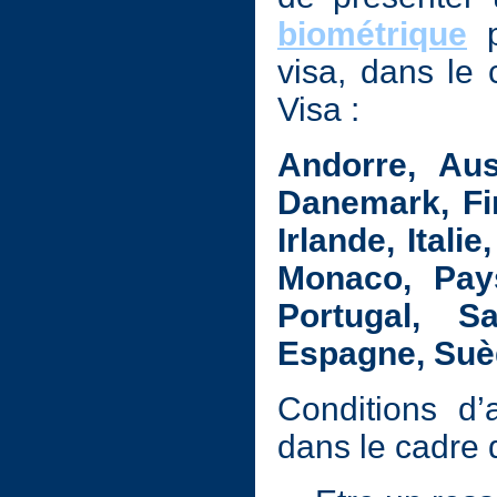
biométrique
p
visa, dans le
Visa :
Andorre, Aust
Danemark, Fin
Irlande, Ital
Monaco, Pays
Portugal, S
Espagne, Suè
Conditions d’
dans le cadre