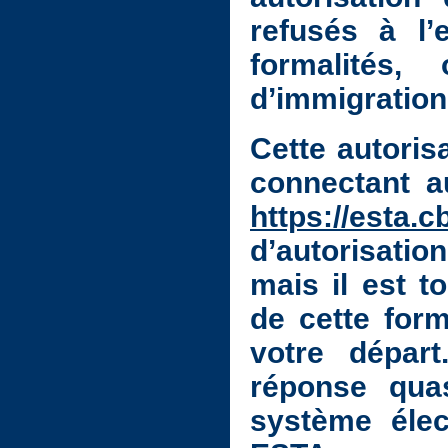
refusés à l
formalités,
d’immigration
Cette autoris
connectant a
https://esta.c
d’autorisati
mais il est t
de cette for
votre dépar
réponse qua
système élec