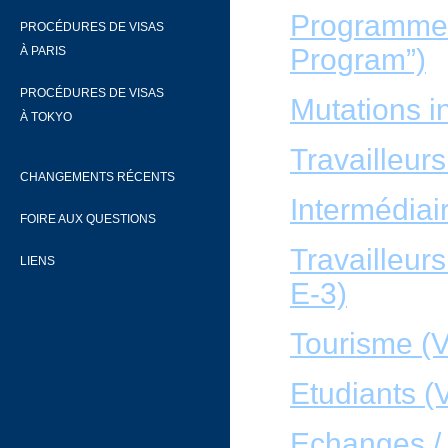
Programme 
PROCÉDURES DE VISAS
Program”)
À PARIS
PROCÉDURES DE VISAS
Mutations in
À TOKYO
Travailleur
CHANGEMENTS RÉCENTS
Intermédiair
FOIRE AUX QUESTIONS
Travailleur
LIENS
E-3)
Tourisme (V
Etudiants (
Echanges / 