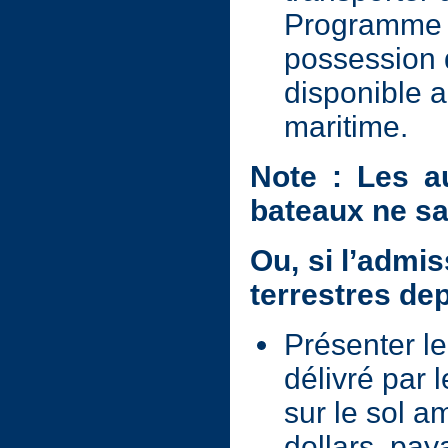
Programme d
possession 
disponible 
maritime.
Note : Les au
bateaux ne sa
Ou, si l’admis
terrestres de
Présenter l
délivré par l
sur le sol am
dollars, pay