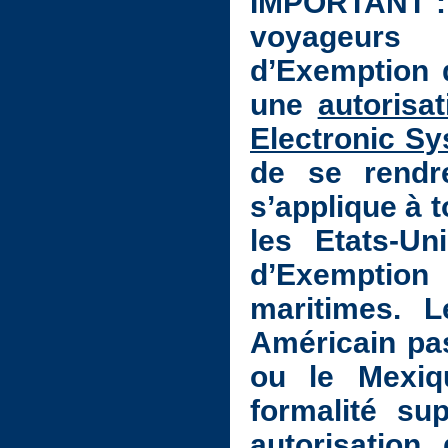
IMPORTANT : d
voyageurs 
d’Exemption 
une
autorisa
Electronic Sy
de se rendre
s’applique à 
les Etats-U
d’Exemption
maritimes. 
Américain pas
ou le Mexiq
formalité su
autorisatio