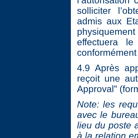
l’autorisation
solliciter l’
admis aux Eta
physiquement 
effectuera l
conformément 
4.9 Après app
reçoit une aut
Approval” (form
Note: les req
avec le burea
lieu du poste a
à la relation 